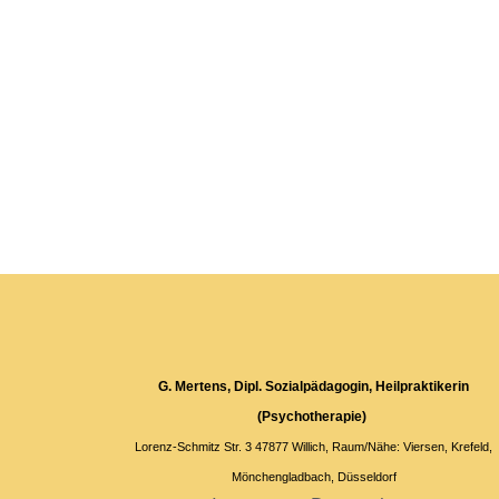
G. Mertens, Dipl. Sozialpädagogin, Heilpraktikerin
(Psychotherapie)
Lorenz-Schmitz Str. 3 47877 Willich, Raum/Nähe: Viersen, Krefeld,
Mönchengladbach, Düsseldorf