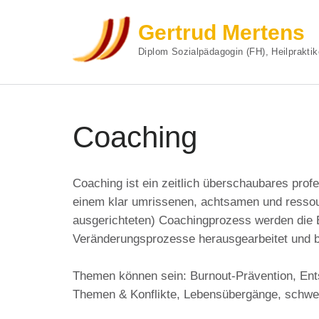
Gertrud Mertens
Diplom Sozialpädagogin (FH), Heilpraktik
Zum
Inhalt
Coaching
springen
(Enter
drücken)
Coaching ist ein zeitlich überschaubares prof
einem klar umrissenen, achtsamen und ressour
ausgerichteten) Coachingprozess werden die 
Veränderungsprozesse herausgearbeitet und be
Themen können sein: Burnout-Prävention, Ents
Themen & Konflikte, Lebensübergänge, schwe