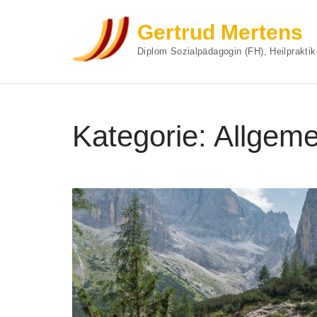
Gertrud Mertens
Diplom Sozialpädagogin (FH), Heilpraktik
Zum
Inhalt
Kategorie:
Allgeme
springen
(Enter
drücken)